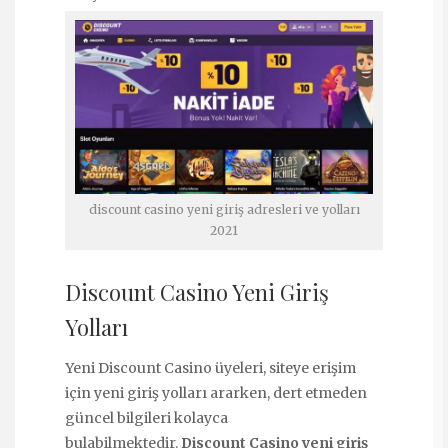
discount casino yeni giriş adresleri ve yolları
2021
Discount Casino Yeni Giriş
Yolları
Yeni Discount Casino üyeleri, siteye erişim
için yeni giriş yolları ararken, dert etmeden
güncel bilgileri kolayca
bulabilmektedir.
Discount Casino yeni giriş