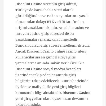
Discount Casino sitesinin giriş adresi,
Türkiye’de kaçak bahis sitesi olarak
görüldüğünden ve casino oyunlarının yasak
olmasından dolayı BTK ve TİB tarafından
erişimi yasaklanmaktadır.
Anadolu casino
ve
mroyun casino
giriş adresleri de bu
yasaklamalara maruz kalabilmektedir.
Bundan dolayı giriş adresi engellenmektedir.
Ancak Discount Casino online casino sitesi,
kullanıcılarına en güncel siteye giriş
yapmalarına anında imkân verir. Özellikle
Discount Casino sosyal medya hesapları
üzerinden takip edenler anında giriş
bilgilerini takip edebilecek. Bunun haricinde
üyeler ise mail yolu ile yeni giriş bilgileri
konusunda bilgi almaktadır.
Discount Casino
yeni giriş yolları
olarak yazımızın devamını
okuyabilirsiniz.