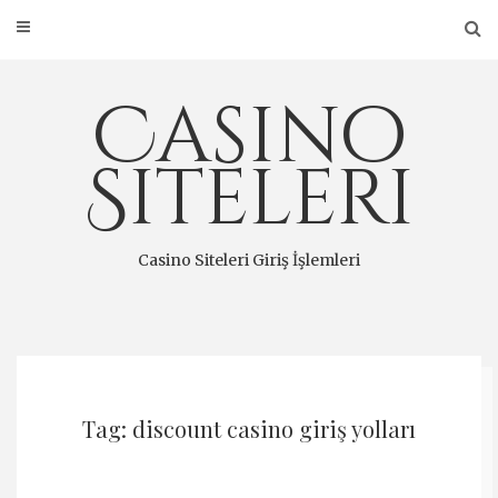
Skip
to
content
Casino
Siteleri
Casino Siteleri Giriş İşlemleri
Tag: discount casino giriş yolları