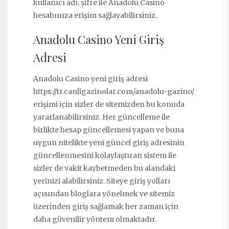
kullanıcı adı, şifre ile Anadolu Casino
hesabınıza erişim sağlayabilirsiniz.
Anadolu Casino Yeni Giriş
Adresi
Anadolu Casino yeni giriş adresi
https://tr.canligazinolar.com/anadolu-gazino/
erişimi için sizler de sitemizden bu konuda
yararlanabilirsiniz. Her güncelleme ile
birlikte hesap güncellemesi yapan ve buna
uygun nitelikte yeni güncel giriş adresinin
güncellenmesini kolaylaştıran sistem ile
sizler de vakit kaybetmeden bu alandaki
yerinizi alabilirsiniz. Siteye giriş yolları
açısından bloglara yönelmek ve sitemiz
üzerinden giriş sağlamak her zaman için
daha güvenilir yöntem olmaktadır.