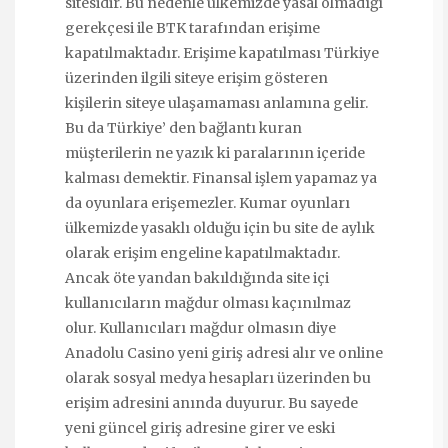
sitesidir. Bu nedenle ülkemizde yasal olmadığı
gerekçesi ile BTK tarafından erişime
kapatılmaktadır. Erişime kapatılması Türkiye
üzerinden ilgili siteye erişim gösteren
kişilerin siteye ulaşamaması anlamına gelir.
Bu da Türkiye’ den bağlantı kuran
müşterilerin ne yazık ki paralarının içeride
kalması demektir. Finansal işlem yapamaz ya
da oyunlara erişemezler. Kumar oyunları
ülkemizde yasaklı olduğu için bu site de aylık
olarak erişim engeline kapatılmaktadır.
Ancak öte yandan bakıldığında site içi
kullanıcıların mağdur olması kaçınılmaz
olur. Kullanıcıları mağdur olmasın diye
Anadolu Casino yeni giriş adresi alır ve online
olarak sosyal medya hesapları üzerinden bu
erişim adresini anında duyurur. Bu sayede
yeni güncel giriş adresine girer ve eski