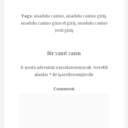
Tags:
anadolu casino
,
anadolu casino giriş
,
anadolu casino güncel giriş
,
anadolu casino
yeni giriş
Bir yanıt yazın
E-posta adresiniz yayınlanmayacak.
Gerekli
alanlar
*
ile işaretlenmişlerdir
Comment