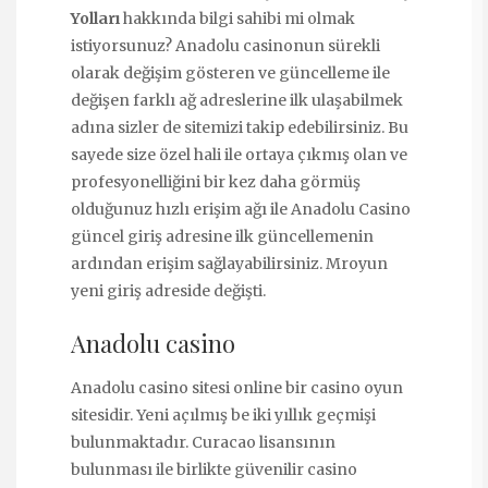
Yolları
hakkında bilgi sahibi mi olmak
istiyorsunuz? Anadolu casinonun sürekli
olarak değişim gösteren ve güncelleme ile
değişen farklı ağ adreslerine ilk ulaşabilmek
adına sizler de sitemizi takip edebilirsiniz. Bu
sayede size özel hali ile ortaya çıkmış olan ve
profesyonelliğini bir kez daha görmüş
olduğunuz hızlı erişim ağı ile Anadolu Casino
güncel giriş adresine ilk güncellemenin
ardından erişim sağlayabilirsiniz.
Mroyun
yeni giriş
adreside değişti.
Anadolu casino
Anadolu casino sitesi online bir casino oyun
sitesidir. Yeni açılmış be iki yıllık geçmişi
bulunmaktadır.
Curacao lisansının
bulunması ile birlikte güvenilir casino