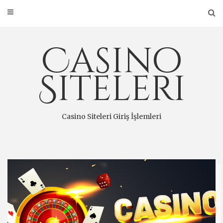
Skip
to
content
Casino
Siteleri
Casino Siteleri Giriş İşlemleri